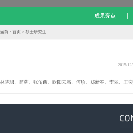
成果亮点
当前：首页 > 硕士研究生
2015/12
林晓珺、简蓉、张传西、欧阳云霜、何珍、郑新春、李翠、王奕