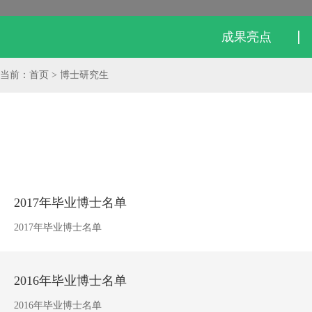
成果亮点
当前：首页 > 博士研究生
2017年毕业博士名单
2017年毕业博士名单
2016年毕业博士名单
2016年毕业博士名单