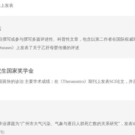
rget上发表
示
项目撰写或参与撰写多篇评述性、科普性文章，包含以第二作者在国际权威期
fectious Diseases》上发表了关于乙肝母婴传播的评述
究生国家奖学金
诊治 主要学术成绩：在《Theranostics》期刊上发表SCI论文，
业课题为“广州市大气污染、气象与逐日人群死亡数的关系研究”，发表论
刊）