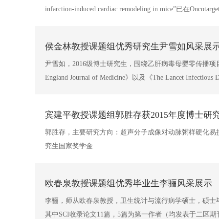
infarction-induced cardiac remodeling in mice”已在Oncota
侯金林教授课题组优秀研究生尹雪如风采展
尹雪如，2016级博士研究生，围绕乙肝病毒母婴零传播
England Journal of Medicine》以及《The Lancet In
宾建平教授课题组郭胜存获2015年度博士研
郭胜存，主要研究方向：超声分子成像对动脉粥样硬化易损斑块的
究生国家奖学金
欧春泉教授课题组优秀毕业生李骊风采展示
李骊，师从欧春泉教授，卫生统计与流行病学硕士，硕士毕
其中SCI收录论文11篇，5篇为第一作者（均发表于二区期