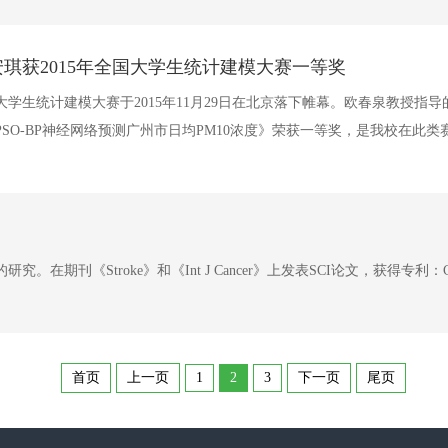
琪获2015年全国大学生统计建模大赛一等奖
大学生统计建模大赛于2015年11月29日在北京落下帷幕。欧春泉教授指
O-BP神经网络预测广州市日均PM10浓度》荣获一等奖，是我校在此类
刊《Stroke》和《Int J Cancer》上发表SCI论文，获得专利：C
首页
上一页
1
2
3
下一页
尾页