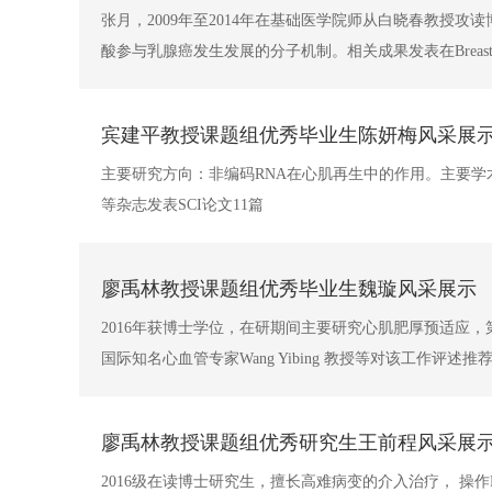
张月，2009年至2014年在基础医学院师从白晓春教授
酸参与乳腺癌发生发展的分子机制。相关成果发表在Breast Cancer Re
宾建平教授课题组优秀毕业生陈妍梅风采展
主要研究方向：非编码RNA在心肌再生中的作用。主要学术成绩：在《BMC med
等杂志发表SCI论文11篇
廖禹林教授课题组优秀毕业生魏璇风采展示
2016年获博士学位，在研期间主要研究心肌肥厚预适应，第
国际知名心血管专家Wang Yibing 教授等对该工作评述推
廖禹林教授课题组优秀研究生王前程风采展
2016级在读博士研究生，擅长高难病变的介入治疗， 操作PCI超过5000例。第